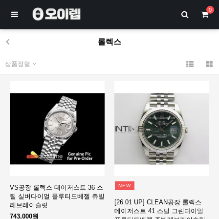
0
롤렉스
상품정렬
NEW
VS공장 롤렉스 데이저스트 36 스
틸 실버다이얼 플루티드베젤 쥬빌
[26.01 UP] CLEAN공장 롤렉스
레브레이슬릿
데이저스트 41 스틸 그린다이얼
743,000원