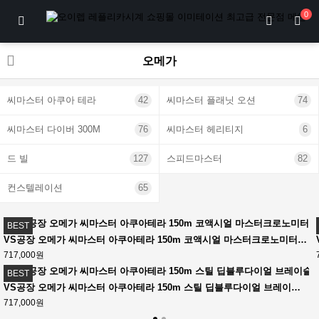
0
오메가
씨마스터 아쿠아 테라
42
씨마스터 플래닛 오션
74
씨마스터 다이버 300M
76
씨마스터 헤리티지
6
드 빌
127
스피드마스터
82
컨스텔레이션
65
BEST
VS공장 오메가 씨마스터 아쿠아테라 150m 코액시얼 마스터크로노미터 41mm 화이트다이얼 오렌지엑센트
717,000원
BEST
VS공장 오메가 씨마스터 아쿠아테라 150m 스틸 딥블루다이얼 브레이슬릿 딥블루 41mm Aqua Terra 150M Master Chronometers VSF 1:1 Best Edition Gray Dial Blue Hand on SS Bracelet A8900 Super Clone
717,000원