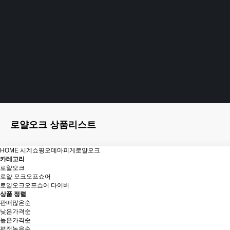
로얄오크 상품리스트
HOME
시계쇼핑
오데마피게
로얄오크
카테고리
로얄오크
로얄 오크오프쇼어
로얄오크오프쇼어 다이버
상품 정렬
판매많은순
낮은가격순
높은가격순
평점높은순