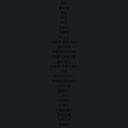
튜더
블랑팡
론진
미도
티쏘
오리스
위블로
제니스
아랑게 운트 죄네
글라슈테
세븐프라이데이
반클리프&아펠
밸브레이
앙트완 프레지우소
샤넬
파르마지아니
바쉐론콘스탄틴
리차드밀
벨&로스
쇼파드
에르메스
노모스
프랭크뮬러
루이비통
자케드로
몽블랑