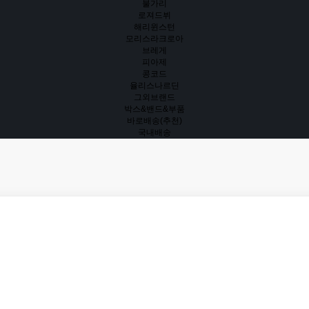
불가리
로져드뷔
해리윈스턴
모리스라크로아
브레게
피아제
콩코드
율리스나르딘
그외브랜드
박스&밴드&부품
바로배송(추천)
국내배송