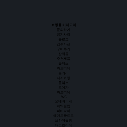
쇼핑몰 카테고리
문의하기
공지사항
블로그
검수사진
구매후기
잡화류
추천제품
롤렉스
까르띠에
불가리
시계쇼핑
롤렉스
오메가
까르띠에
IWC
오데마피게
파텍필립
파네라이
예거르쿨트르
브라이틀링
태그호이어