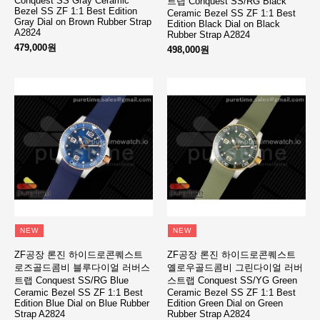
Conquest SS Gray Ceramic
트랩 Conquest SS/RG Black
Bezel SS ZF 1:1 Best Edition
Ceramic Bezel SS ZF 1:1 Best
Gray Dial on Brown Rubber Strap
Edition Black Dial on Black
A2824
Rubber Strap A2824
479,000원
498,000원
NEW
NEW
ZF공장 론진 하이드로콘퀘스트
ZF공장 론진 하이드로콘퀘스트
로즈골드콤비 블루다이얼 러버스
옐로우골드콤비 그린다이얼 러버
트랩 Conquest SS/RG Blue
스트랩 Conquest SS/YG Green
Ceramic Bezel SS ZF 1:1 Best
Ceramic Bezel SS ZF 1:1 Best
Edition Blue Dial on Blue Rubber
Edition Green Dial on Green
Strap A2824
Rubber Strap A2824