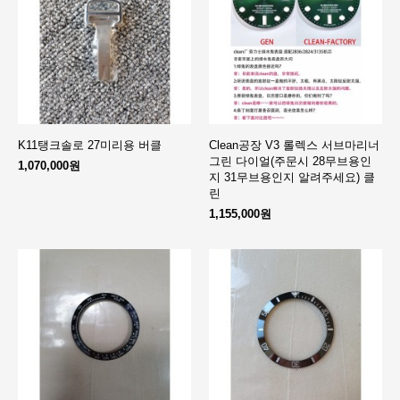
K11탱크솔로 27미리용 버클
Clean공장 V3 롤렉스 서브마리너
그린 다이얼(주문시 28무브용인
1,070,000원
지 31무브용인지 알려주세요) 클
린
1,155,000원