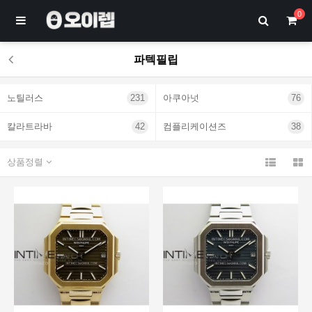
0
파텍필립
노틸러스
231
아쿠아넛
76
칼라트라바
42
컴플리케이션즈
38
상품정렬