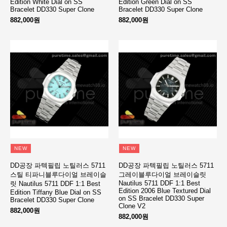
Edition White Dial on SS
Edition Green Dial on SS
Bracelet DD330 Super Clone
Bracelet DD330 Super Clone
882,000원
882,000원
NEW
NEW
DD공장 파텍필립 노틸러스 5711
DD공장 파텍필립 노틸러스 5711
스틸 티파니블루다이얼 브레이슬
그레이블루다이얼 브레이슬릿
Nautilus 5711 DDF 1:1 Best
릿 Nautilus 5711 DDF 1:1 Best
Edition 2006 Blue Textured Dial
Edition Tiffany Blue Dial on SS
on SS Bracelet DD330 Super
Bracelet DD330 Super Clone
Clone V2
882,000원
882,000원