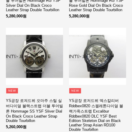
블 투어빌론 Hommage RG YSF
블 투어빌론 Hommage RG YSF
Silver Dial On Black Croco
Rose Gold Dial On Black Croco
Leather Strap Double Tourbillon
Leather Strap Double Tourbillon
5,280,000원
5,280,000원
NEW
NEW
YS공장 로져드뷔 오마주 스틸 실
YS공장 로저드뷔 엑스칼리버
버다이얼 블랙스트랩 더블 투어빌
Rddbex0820 스켈레톤다이얼 블
론 Hommage SS YSF Sliver Dial
랙가죽스트랩 Excalibur
On Black Croco Leather Strap
Rddbex0820 DLC YSF Best
Double Tourbillon
Edition Skeleton Dial on Black
Leather Strap Asian RD100
5,260,000원
Double Tourbillon