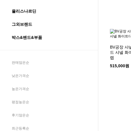
율리스나르딘
그외브랜드
박스&밴드&부품
BV공장 샤
드 샤넬 
랩
판매많은순
515,000원
낮은가격순
높은가격순
평점높은순
후기많은순
최근등록순