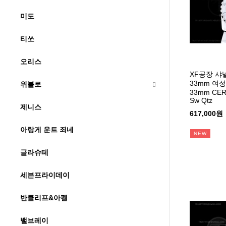
미도
티쏘
오리스
XF공장 샤
33mm 여성용
위블로
33mm CER
Sw Qtz
제니스
617,000원
아랑게 운트 죄네
NEW
글라슈테
세븐프라이데이
반클리프&아펠
밸브레이