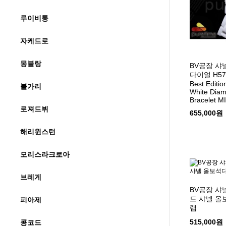
루이비통
자케드로
몽블랑
BV공장 샤
다이얼 H570
Best Editi
불가리
White Diam
Bracelet M
로져드뷔
655,000원
해리윈스턴
모리스라크로아
브레게
BV공장 샤
드 샤넬 
피아제
랩
515,000원
콩코드