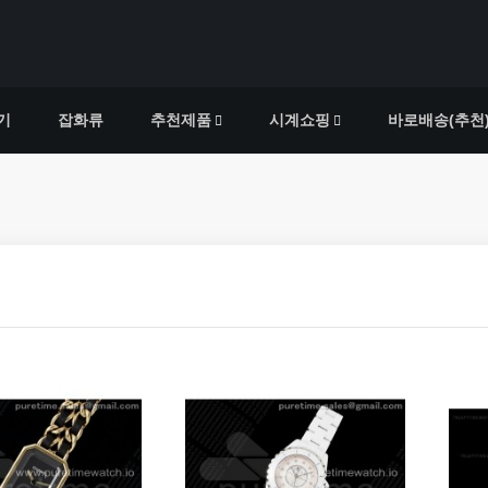
기
잡화류
추천제품
시계쇼핑
바로배송(추천