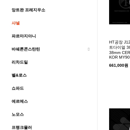
앙트완 프레지우소
샤넬
파르마지아니
HT공장 J
트다이얼 38
바쉐론콘스탄틴
38mm CER
KOR MY90
리차드밀
661,000원
벨&로스
쇼파드
에르메스
노모스
프랭크뮬러