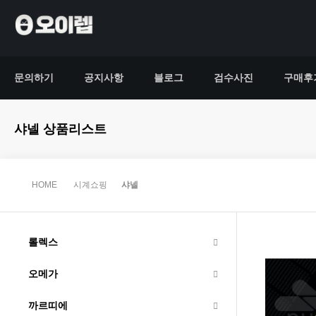
문의하기
공지사항
블로그
검수사진
구매후
샤넬 상품리스트
HOME
시계쇼핑
샤넬
롤렉스
오메가
까르띠에