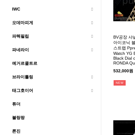
IWC
오데마피게
파텍필립
BV공장 샤
아이코닉 
스트랩 Pprem
파네라이
Watch YG B
Black Dial 
RONDA Qua
예거르쿨트르
532,000원
브라이틀링
NEW
태그호이어
튜더
블랑팡
론진