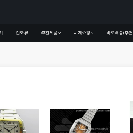
기
잡화류
추천제품
시계쇼핑
바로배송(추천