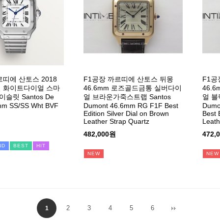
르띠에 산토스 2018
F1공장 까르띠에 산토스 뒤몽
F1공
틸 화이트다이얼 스마
46.6mm 로즈골드금통 실버다이
46.
릿 Santos De
얼 브라운가죽스트랩 Santos
얼 블
5mm SS/SS Wht BVF
Dumont 46.6mm RG F1F Best
Dumo
Edition Silver Dial on Brown
Best E
Leather Strap Quartz
Leath
482,000원
472,
ND
BEST
HIT
NEW
NEW
2
3
4
5
6
1