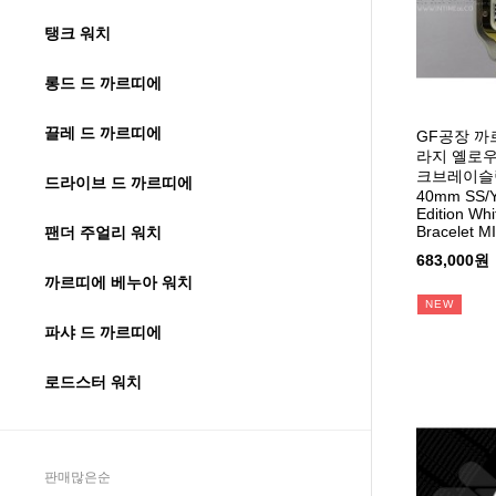
탱크 워치
롱드 드 까르띠에
끌레 드 까르띠에
GF공장 까
라지 옐로
크브레이슬릿 S
드라이브 드 까르띠에
40mm SS/Y
Edition Whi
Bracelet M
팬더 주얼리 워치
683,000원
까르띠에 베누아 워치
NEW
파샤 드 까르띠에
로드스터 워치
판매많은순