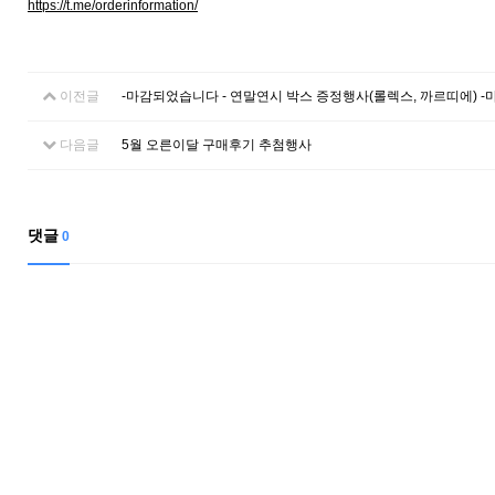
https://t.me/orderinformation/
이전글
-마감되었습니다 - 연말연시 박스 증정행사(롤렉스, 까르띠에) -
다음글
5월 오른이달 구매후기 추첨행사
댓글
0