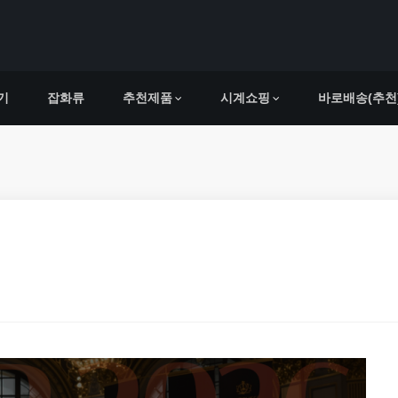
기
잡화류
추천제품
시계쇼핑
바로배송(추천